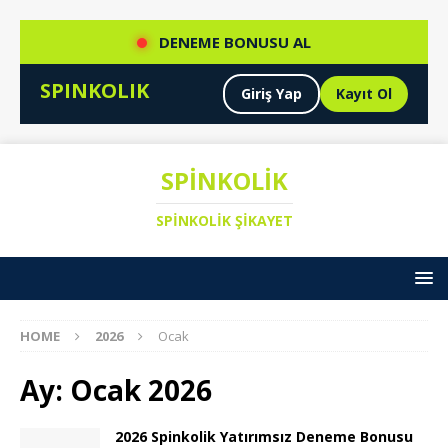
DENEME BONUSU AL
SPINKOLIK
Giriş Yap
Kayıt Ol
SPINKOLIK
SPINKOLIK ŞIKAYET
HOME
2026
Ocak
Ay:
Ocak 2026
2026 Spinkolik Yatırımsız Deneme Bonusu