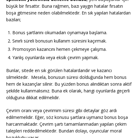
büyük bir fırsattır. Buna rağmen, bazı yaygın hatalar fırsatın
boşa gitmesine neden olabilmektedir. En sık yapılan hatalardan
bazıları;
Bonus şartlarını okumadan oynamaya başlama.
Sınırlı süreli bonusun kullanım süresini kaçırmak.
Promosyon kazancını hemen çekmeye çalışma.
Yanlış oyunlarda veya eksik çevrim yapmak.
Bunlar, sitede en sık görülen hatalardandır ve kazancı
silmektedir. Mesela, bonusun süresi dolduğunda hem bonus
hem de kazançlar silinir. Bu yüzden bonus alındıktan sonra aktif
şekilde kullanmalısınız. Buna ek olarak, hangi oyunlarda geçerli
olduğuna dikkat edilmelidir.
Çevrim oranı veya çevrimim süresi gibi detaylar göz ardı
edilmemelidir. Eğer, söz konusu şartlara uymanız bonus boşa
harcanmaktadır. Çevrim şartı tamamlanmadan yapılan çekim
talepleri reddedilmektedir. Bundan dolayı, oyuncular moral
bozukluğu yaşar.