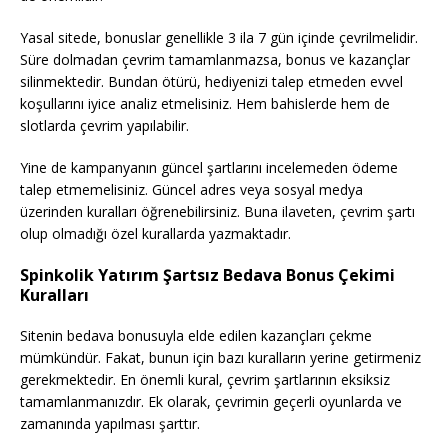
Yasal sitede, bonuslar genellikle 3 ila 7 gün içinde çevrilmelidir.
Süre dolmadan çevrim tamamlanmazsa, bonus ve kazançlar
silinmektedir. Bundan ötürü, hediyenizi talep etmeden evvel
koşullarını iyice analiz etmelisiniz. Hem bahislerde hem de
slotlarda çevrim yapılabilir.
Yine de kampanyanın güncel şartlarını incelemeden ödeme
talep etmemelisiniz. Güncel adres veya sosyal medya
üzerinden kuralları öğrenebilirsiniz. Buna ilaveten, çevrim şartı
olup olmadığı özel kurallarda yazmaktadır.
Spinkolik Yatırım Şartsız Bedava Bonus Çekimi
Kuralları
Sitenin bedava bonusuyla elde edilen kazançları çekme
mümkündür. Fakat, bunun için bazı kuralların yerine getirmeniz
gerekmektedir. En önemli kural, çevrim şartlarının eksiksiz
tamamlanmanızdır. Ek olarak, çevrimin geçerli oyunlarda ve
zamanında yapılması şarttır.