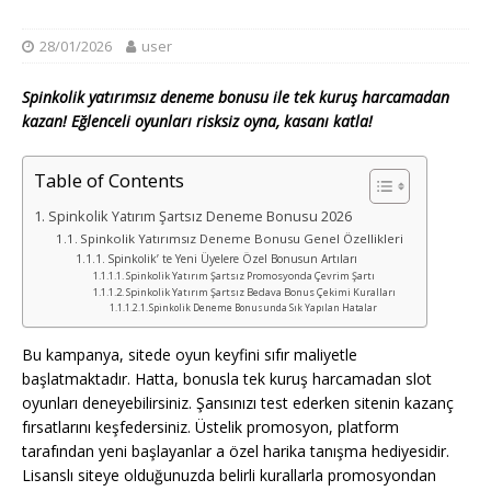
28/01/2026
user
Spinkolik yatırımsız deneme bonusu ile tek kuruş harcamadan
kazan! Eğlenceli oyunları risksiz oyna, kasanı katla!
Table of Contents
Spinkolik Yatırım Şartsız Deneme Bonusu 2026
Spinkolik Yatırımsız Deneme Bonusu Genel Özellikleri
Spinkolik’ te Yeni Üyelere Özel Bonusun Artıları
Spinkolik Yatırım Şartsız Promosyonda Çevrim Şartı
Spinkolik Yatırım Şartsız Bedava Bonus Çekimi Kuralları
Spinkolik Deneme Bonusunda Sık Yapılan Hatalar
Bu kampanya, sitede oyun keyfini sıfır maliyetle
başlatmaktadır. Hatta, bonusla tek kuruş harcamadan slot
oyunları deneyebilirsiniz. Şansınızı test ederken sitenin kazanç
fırsatlarını keşfedersiniz. Üstelik promosyon, platform
tarafından yeni başlayanlar a özel harika tanışma hediyesidir.
Lisanslı siteye olduğunuzda belirli kurallarla promosyondan