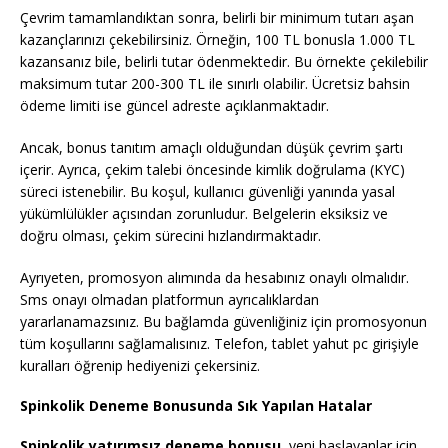
Çevrim tamamlandıktan sonra, belirli bir minimum tutarı aşan
kazançlarınızı çekebilirsiniz. Örneğin, 100 TL bonusla 1.000 TL
kazansanız bile, belirli tutar ödenmektedir. Bu örnekte çekilebilir
maksimum tutar 200-300 TL ile sınırlı olabilir. Ücretsiz bahsin
ödeme limiti ise güncel adreste açıklanmaktadır.
Ancak, bonus tanıtım amaçlı olduğundan düşük çevrim şartı
içerir. Ayrıca, çekim talebi öncesinde kimlik doğrulama (KYC)
süreci istenebilir. Bu koşul, kullanıcı güvenliği yanında yasal
yükümlülükler açısından zorunludur. Belgelerin eksiksiz ve
doğru olması, çekim sürecini hızlandırmaktadır.
Ayrıyeten, promosyon alımında da hesabınız onaylı olmalıdır.
Sms onayı olmadan platformun ayrıcalıklardan
yararlanamazsınız. Bu bağlamda güvenliğiniz için promosyonun
tüm koşullarını sağlamalısınız. Telefon, tablet yahut pc girişiyle
kuralları öğrenip hediyenizi çekersiniz.
Spinkolik Deneme Bonusunda Sık Yapılan Hatalar
Spinkolik yatırımsız deneme bonusu
, yeni başlayanlar için