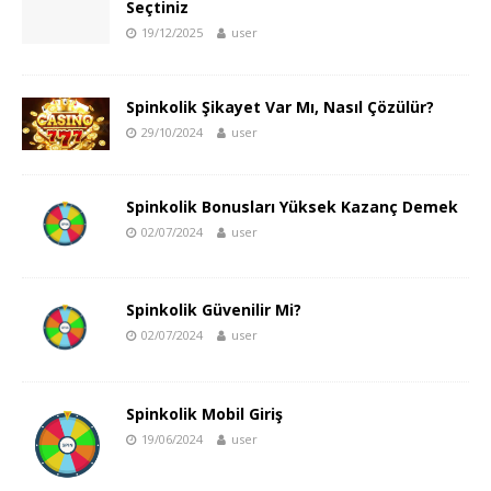
Seçtiniz
19/12/2025
user
Spinkolik Şikayet Var Mı, Nasıl Çözülür?
29/10/2024
user
Spinkolik Bonusları Yüksek Kazanç Demek
02/07/2024
user
Spinkolik Güvenilir Mi?
02/07/2024
user
Spinkolik Mobil Giriş
19/06/2024
user