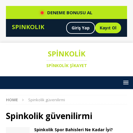
DENEME BONUSU AL
SPINKOLIK
Giriş Yap
Kayıt Ol
SPINKOLIK
SPINKOLIK ŞIKAYET
HOME
Spinkolik güvenilirmi
Spinkolik güvenilirmi
Spinkolik Spor Bahisleri Ne Kadar İyi?