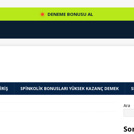
DENEME BONUSU AL
IRIŞ
SPINKOLIK BONUSLARI YÜKSEK KAZANÇ DEMEK
S
Ara
So