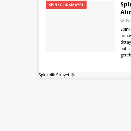
Spi
SPINKOLIK ŞIKAYET
Alı
19/
Spink
bonus
detay
bahis
gerek
Spinkolik Şikayet