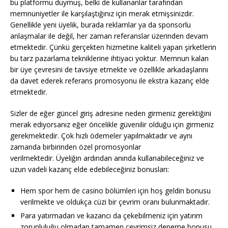
bu platformu duymuş, belki de kullananlar tarafından
memnuniyetler ile karşılaştığınız için merak etmişsinizdir.
Genellikle yeni üyelik, burada reklamlar ya da sponsorlu
anlaşmalar ile değil, her zaman referanslar üzerinden devam
etmektedir. Çünkü gerçekten hizmetine kaliteli yapan şirketlerin
bu tarz pazarlama tekniklerine ihtiyacı yoktur. Memnun kalan
bir üye çevresini de tavsiye etmekte ve özellikle arkadaşlarını
da davet ederek referans promosyonu ile ekstra kazanç elde
etmektedir.
Sizler de eğer güncel giriş adresine neden girmeniz gerektiğini
merak ediyorsanız eğer öncelikle güvenilir olduğu için girmeniz
gerekmektedir. Çok hızlı ödemeler yapılmaktadır ve aynı
zamanda birbirinden özel promosyonlar
verilmektedir. Üyeliğin ardından anında kullanabileceğiniz ve
uzun vadeli kazanç elde edebileceğiniz bonusları:
Hem spor hem de casino bölümleri için hoş geldin bonusu
verilmekte ve oldukça cüzi bir çevrim oranı bulunmaktadır.
Para yatırmadan ve kazancı da çekebilmeniz için yatırım
zorunluluğu olmadan tamamen çevrimsiz deneme bonusu