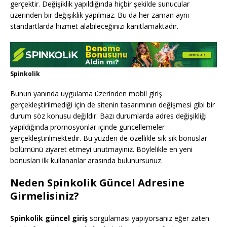
gerçektir. Değişiklik yapıldığında hiçbir şekilde sunucular
üzerinden bir değişiklik yapılmaz. Bu da her zaman aynı
standartlarda hizmet alabileceğinizi kanıtlamaktadır.
Spinkolik
Bunun yanında uygulama üzerinden mobil giriş
gerçekleştirilmediği için de sitenin tasarımının değişmesi gibi bir
durum söz konusu değildir. Bazı durumlarda adres değişikliği
yapıldığında promosyonlar içinde güncellemeler
gerçekleştirilmektedir. Bu yüzden de özellikle sık sık bonuslar
bölümünü ziyaret etmeyi unutmayınız. Böylelikle en yeni
bonusları ilk kullananlar arasında bulunursunuz.
Neden Spinkolik Güncel Adresine
Girmelisiniz?
Spinkolik güncel giriş
sorgulaması yapıyorsanız eğer zaten