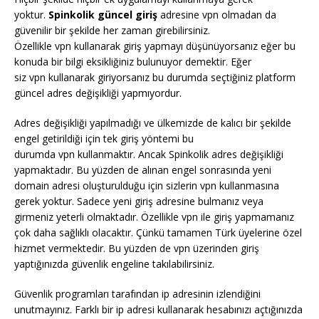
yoktur.
Spinkolik güncel giriş
adresine vpn olmadan da
güvenilir bir şekilde her zaman girebilirsiniz.
Özellikle vpn kullanarak giriş yapmayı düşünüyorsanız eğer bu
konuda bir bilgi eksikliğiniz bulunuyor demektir. Eğer
siz vpn kullanarak giriyorsanız bu durumda seçtiğiniz platform
güncel adres değişikliği yapmıyordur.
Adres değişikliği yapılmadığı ve ülkemizde de kalıcı bir şekilde
engel getirildiği için tek giriş yöntemi bu
durumda vpn kullanmaktır. Ancak Spinkolik adres değişikliği
yapmaktadır. Bu yüzden de alınan engel sonrasında yeni
domain adresi oluşturulduğu için sizlerin vpn kullanmasına
gerek yoktur. Sadece yeni giriş adresine bulmanız veya
girmeniz yeterli olmaktadır. Özellikle vpn ile giriş yapmamanız
çok daha sağlıklı olacaktır. Çünkü tamamen Türk üyelerine özel
hizmet vermektedir. Bu yüzden de vpn üzerinden giriş
yaptığınızda güvenlik engeline takılabilirsiniz.
Güvenlik programları tarafından ip adresinin izlendiğini
unutmayınız. Farklı bir ip adresi kullanarak hesabınızı açtığınızda