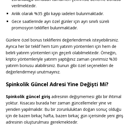
verilmektedir.
Anlık olarak %35 gibi kayıp iadeleri bulunmaktadır.
Gece saatlerinde ayrı özel günler için ayrı sınırlı süreli
promosyon teklifleri bulunmaktadır.
Günlere özel bonus tekliflerini değerlendirmek isteyebilirsiniz.
Ayrıca her bir teklif hem tüm yatırım yöntemleri için hem de
belirli yatırım yöntemleri için geçerli olabilmektedir. Örneğin,
kripto yöntemleriyle yatırım yaptığınız zaman çevrimsiz %30
yatırım bonusu alabilirsiniz. Bunun gibi özel seçenekleri de
değerlendirmeyi unutmayınız.
Spinkolik Güncel Adresi Yine Değişti Mi?
Spinkolik güncel giriş
adresinin değişmemesi gibi bir ihtimal
yoktur. Kısacası burada her zaman güncellemeler yine ve
yeniden yapılmalıdır. Bu bir zorunluluktan doğan sonuç olduğu
için de bazen birkaç hafta, bazen birkaç gün içerisinde yeni giriş
adresinin oluşturulması gerekmektedir.