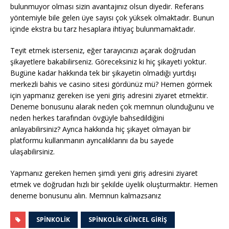
bulunmuyor olması sizin avantajınız olsun diyedir. Referans
yöntemiyle bile gelen üye sayısı çok yüksek olmaktadır. Bunun
içinde ekstra bu tarz hesaplara ihtiyaç bulunmamaktadır.
Teyit etmek isterseniz, eğer tarayıcınızı açarak doğrudan
şikayetlere bakabilirseniz. Göreceksiniz ki hiç şikayeti yoktur.
Bugüne kadar hakkında tek bir şikayetin olmadığı yurtdışı
merkezli bahis ve casino sitesi gördünüz mü? Hemen görmek
için yapmanız gereken ise yeni giriş adresini ziyaret etmektir.
Deneme bonusunu alarak neden çok memnun olunduğunu ve
neden herkes tarafından övgüyle bahsedildiğini
anlayabilirsiniz? Ayrıca hakkında hiç şikayet olmayan bir
platformu kullanmanın ayrıcalıklarını da bu sayede
ulaşabilirsiniz.
Yapmanız gereken hemen şimdi yeni giriş adresini ziyaret
etmek ve doğrudan hızlı bir şekilde üyelik oluşturmaktır. Hemen
deneme bonusunu alın. Memnun kalmazsanız
SPINKOLIK
SPINKOLIK GÜNCEL GIRIŞ