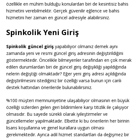
özellikle en mühim bulduğu konulardan biri de kesintisiz bahis
hizmetini verebilmektir. Gerçek güvenilir eğlence ve bahis
hizmetini her zaman en güncel adresiyle alabilirsiniz.
Spinkolik Yeni Giriş
Spinkolik güncel giriş
yapabiliyor olmanız demek aynı
zamanda yeni ve resmi güncel giriş adresinin değiştirildiğini
göstermektedir. Öncelikle bilmeyenler tarafından en çok merak
edilen durumlardan biri de güncel giriş değişikliği yapıldığında
nelerin değiştiği olmaktadır? Eğer yeni giriş adresi açıldığında
değiştirilmesini istediğiniz bir özelliği varsa bunun için canlı
destek hattından önerilerde bulunabilirsiniz.
%100 müşteri memnuniyetine ulaşabiliyor olmasının en büyük
özelliği sizlerden gelen geri bildirimlere karşı titizlik ile çalışıyor
olmasıdır. Bu sayede sürekli olarak iyileştirmeler ve
güncellemeler yapılmaktadır. Elbette ki bu önerilerin her birinin
lisans koşullarına ve genel kurallara uygun olması
gerekmektedir. Ayrıca adil hizmet standartları da değişmez bir