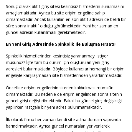
Sonuç olarak aktif giriş sitesi kesintisiz hizmetlerin sunulmasını
amaçlamaktadır. Ayrıca bu site erişim engeline sahip
olmamaktadır. Ancak kullanılan en son aktif adresin de belirli bir
süre sonra inaktif olduğu görülmektedir. Yani her zaman en
güncel adresin kullanılması gerekmektedir.
En Yeni Giriş Adresinde Spinkolik İle Buluşma Fırsatı!
Spinkolik hizmetlerinden kesintisiz yararlanmayı istiyor
musunuz? İşte tam bu durum için oluşturulan yeni giriş
adresleri bulunmaktadır. Böylece kullanıcılar herhangi bir erişim
engeliyle karşılaşmadan site hizmetlerinden yararlanmaktadır.
Öncelikle erişim engellerinin siteden kaldırılması mümkün
olmamaktadır. Bu nedenle de erişim engelinden sonra sitenin
güncel girişi değiştirilmektedir. Fakat bu güncel giriş değişikliği
yapılırken rastgele bir yeni adres bulunmamaktadır.
İlk olarak firma her zaman kendi site adına domain yapısında
barındırmaktadır. Ayrıca güncel numaraları yer verilerek