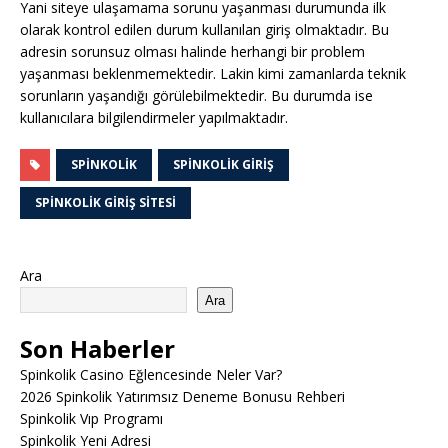
Yani siteye ulaşamama sorunu yaşanması durumunda ilk
olarak kontrol edilen durum kullanılan giriş olmaktadır. Bu
adresin sorunsuz olması halinde herhangi bir problem
yaşanması beklenmemektedir. Lakin kimi zamanlarda teknik
sorunların yaşandığı görülebilmektedir. Bu durumda ise
kullanıcılara bilgilendirmeler yapılmaktadır.
SPINKOLIK
SPINKOLIK GIRIŞ
SPINKOLIK GIRIŞ SITESI
Ara
Ara
Son Haberler
Spinkolik Casino Eğlencesinde Neler Var?
2026 Spinkolik Yatırımsız Deneme Bonusu Rehberi
Spinkolik Vıp Programı
Spinkolik Yeni Adresi