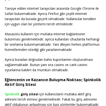
Tavsiye edilen internet tarayıcıları arasında Google Chrome ile
Safari bulunmaktadır. Ayrıca Firefox gibi çeşitli internet
tarayıcıları da burada geçerli olmaktadır. Kullanıcılar kendileri
için uygun olan bir yöntemi tercih etmektedir.
Masaüstü kullanım için mutlaka internet bağlantısının
bulunması gerekmektedir. ayrıca kullanılan cihazlarda herhangi
bir sınırlama bulunmamaktadır. Yani dileyen herkes platformun
hizmetlerinden istediği gibi yararlanmaktadır.
Ayrıca buradan doğrudan bahis kuponlarının oluşturulması
sağlanmaktadır. Bunun yanı sıra casino ve canlı casino
oyunlarına katılım da mümkün olmaktadır.
Eğlencenin ve Kazancın Buluşma Noktası; Spinkolik
Aktif Giriş Sitesi
Spinkolik
giriş sitesi
için kullanıcıların mutlaka aktif giriş
adresini tercih etmesi gerekmektedir. Fakat bu giriş adresinin
aktif olduğunun anlaşılması için bazı yöntemler bulunmaktadır.