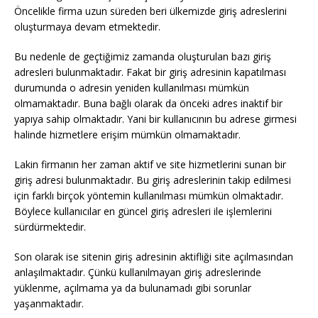
Öncelikle firma uzun süreden beri ülkemizde giriş adreslerini
oluşturmaya devam etmektedir.
Bu nedenle de geçtiğimiz zamanda oluşturulan bazı giriş
adresleri bulunmaktadır. Fakat bir giriş adresinin kapatılması
durumunda o adresin yeniden kullanılması mümkün
olmamaktadır. Buna bağlı olarak da önceki adres inaktif bir
yapıya sahip olmaktadır. Yani bir kullanıcının bu adrese girmesi
halinde hizmetlere erişim mümkün olmamaktadır.
Lakin firmanın her zaman aktif ve site hizmetlerini sunan bir
giriş adresi bulunmaktadır. Bu giriş adreslerinin takip edilmesi
için farklı birçok yöntemin kullanılması mümkün olmaktadır.
Böylece kullanıcılar en güncel giriş adresleri ile işlemlerini
sürdürmektedir.
Son olarak ise sitenin giriş adresinin aktifliği site açılmasından
anlaşılmaktadır. Çünkü kullanılmayan giriş adreslerinde
yüklenme, açılmama ya da bulunamadı gibi sorunlar
yaşanmaktadır.