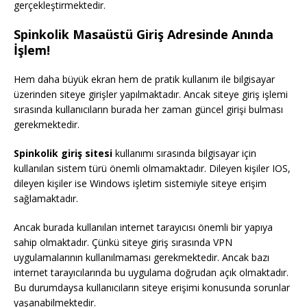
gerçekleştirmektedir.
Spinkolik Masaüstü Giriş Adresinde Anında
İşlem!
Hem daha büyük ekran hem de pratik kullanım ile bilgisayar
üzerinden siteye girişler yapılmaktadır. Ancak siteye giriş işlemi
sırasında kullanıcıların burada her zaman güncel girişi bulması
gerekmektedir.
Spinkolik giriş sitesi
kullanımı sırasında bilgisayar için
kullanılan sistem türü önemli olmamaktadır. Dileyen kişiler IOS,
dileyen kişiler ise Windows işletim sistemiyle siteye erişim
sağlamaktadır.
Ancak burada kullanılan internet tarayıcısı önemli bir yapıya
sahip olmaktadır. Çünkü siteye giriş sırasında VPN
uygulamalarının kullanılmaması gerekmektedir. Ancak bazı
internet tarayıcılarında bu uygulama doğrudan açık olmaktadır.
Bu durumdaysa kullanıcıların siteye erişimi konusunda sorunlar
yaşanabilmektedir.