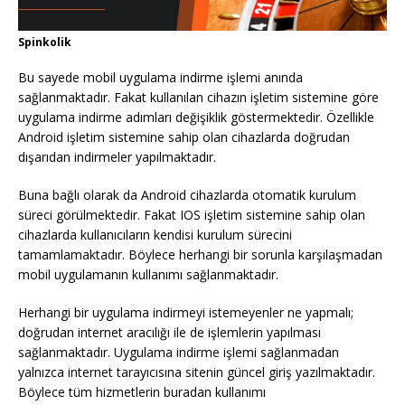
Spinkolik
Bu sayede mobil uygulama indirme işlemi anında
sağlanmaktadır. Fakat kullanılan cihazın işletim sistemine göre
uygulama indirme adımları değişiklik göstermektedir. Özellikle
Android işletim sistemine sahip olan cihazlarda doğrudan
dışarıdan indirmeler yapılmaktadır.
Buna bağlı olarak da Android cihazlarda otomatik kurulum
süreci görülmektedir. Fakat IOS işletim sistemine sahip olan
cihazlarda kullanıcıların kendisi kurulum sürecini
tamamlamaktadır. Böylece herhangi bir sorunla karşılaşmadan
mobil uygulamanın kullanımı sağlanmaktadır.
Herhangi bir uygulama indirmeyi istemeyenler ne yapmalı;
doğrudan internet aracılığı ile de işlemlerin yapılması
sağlanmaktadır. Uygulama indirme işlemi sağlanmadan
yalnızca internet tarayıcısına sitenin güncel giriş yazılmaktadır.
Böylece tüm hizmetlerin buradan kullanımı