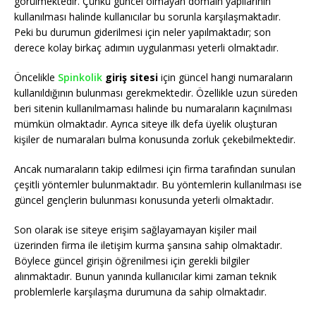
görülmektedir. Çünkü güncel olmayan domain yapılarının
kullanılması halinde kullanıcılar bu sorunla karşılaşmaktadır.
Peki bu durumun giderilmesi için neler yapılmaktadır; son
derece kolay birkaç adımın uygulanması yeterli olmaktadır.
Öncelikle
Spinkolik
giriş sitesi
için güncel hangi numaraların
kullanıldığının bulunması gerekmektedir. Özellikle uzun süreden
beri sitenin kullanılmaması halinde bu numaraların kaçınılması
mümkün olmaktadır. Ayrıca siteye ilk defa üyelik oluşturan
kişiler de numaraları bulma konusunda zorluk çekebilmektedir.
Ancak numaraların takip edilmesi için firma tarafından sunulan
çeşitli yöntemler bulunmaktadır. Bu yöntemlerin kullanılması ise
güncel gençlerin bulunması konusunda yeterli olmaktadır.
Son olarak ise siteye erişim sağlayamayan kişiler mail
üzerinden firma ile iletişim kurma şansına sahip olmaktadır.
Böylece güncel girişin öğrenilmesi için gerekli bilgiler
alınmaktadır. Bunun yanında kullanıcılar kimi zaman teknik
problemlerle karşılaşma durumuna da sahip olmaktadır.